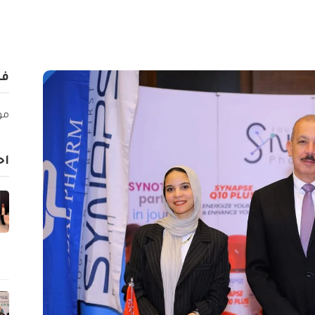
فئ
مؤت
اح