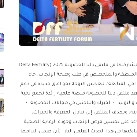
أعلنت شركة سينابس فارما (Synapse Pharm) عن مشاركتها في ملتقى دلتا للخصوبة 2025 (Delta Fertility
ت العلمية في المنطقة والمتخصص في طب وصحة الإنجاب. جاء
 في المتابعة"، ليعكس التوجه نحو آفاق جديدة في دعم
عد ملتقى دلتا للخصوبة منصة علمية رائدة تجمع نخبة
لتوليد. • الخبراء والباحثين في مجالات الخصوبة. •
ثة. ويهدف الملتقى إلى تبادل المعرفة والخبرات،
عد على تحسين فرص الإنجاب وجودة الرعاية الصحية.
تها في هذا الحدث العلمي البارز تأتي ضمن التزامها