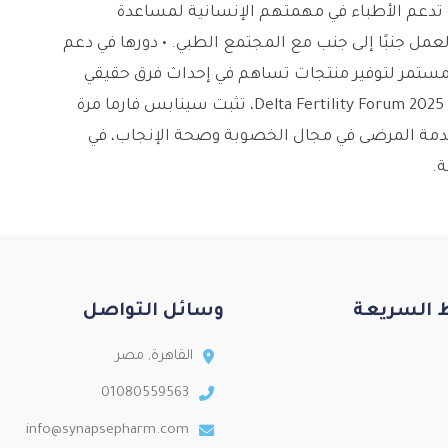
ة تدعم الأطباء في مهمتهم الإنسانية لمساعدة
عمل جنبًا إلى جنب مع المجتمع الطبي. • دورها في دعم
المستمر لتوفير منتجات تساهم في إحداث فرق حقيقي
في حياة المرضى. خاتمة من خلال حضورها في ملتقى Delta Fertility Forum 2025، تثبت سينابس فارما مرة
خدمة المرضى في مجال الخصوبة وصحة الإنجاب، في
ة.
ط السريعة
وسائل التواصل
القاهرة, مصر
01080559563
info@synapsepharm.com